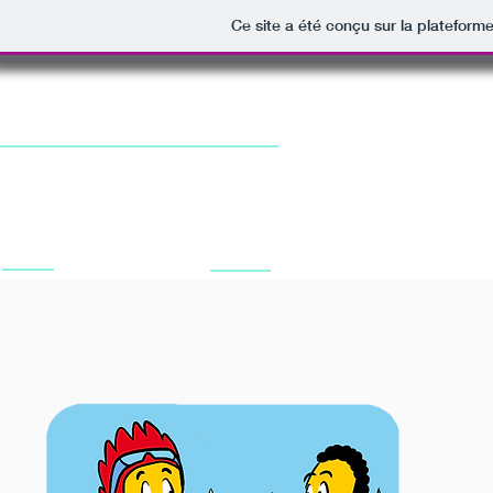
Ce site a été conçu sur la plateforme
e concours scolaire
Les entraînements
Histoire 6e
Hi